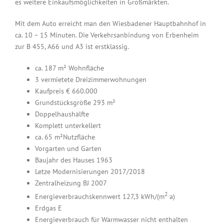
es weitere Einkaufsmöglichkeiten in Großmärkten.
Mit dem Auto erreicht man den Wiesbadener Hauptbahnhof in
ca. 10 – 15 Minuten. Die Verkehrsanbindung von Erbenheim
zur B 455, A66 und A3 ist erstklassig.
ca. 187 m² Wohnfläche
3 vermietete Dreizimmerwohnungen
Kaufpreis € 660.000
Grundstücksgröße 293 m²
Doppelhaushälfte
Komplett unterkellert
ca. 65 m²Nutzfläche
Vorgarten und Garten
Baujahr des Hauses 1963
Letze Modernisierungen 2017/2018
Zentralheizung BJ 2007
2.
Energieverbrauchskennwert 127,3 kWh/(m
a)
Erdgas E
Energieverbrauch für Warmwasser nicht enthalten